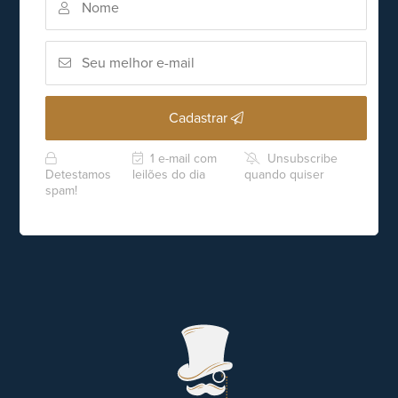
Cadastrar
1 e-mail com
Unsubscribe
Detestamos
leilões do dia
quando quiser
spam!