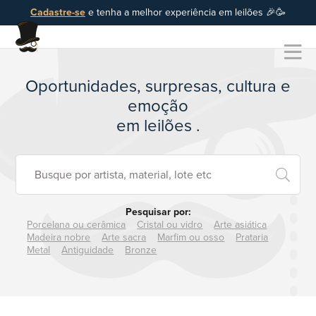
Cadastre-se
e tenha a melhor experiência em leilões 🎉🥳
Oportunidades, surpresas, cultura e
emoção
em leilões
.
Pesquisar por:
Porcelana ou cerâmica
Cristal ou vidro
Arte asiática
Madeira nobre
Arte sacra
Marfim ou osso
Prataria
Metal
Antiguidade
Bronze