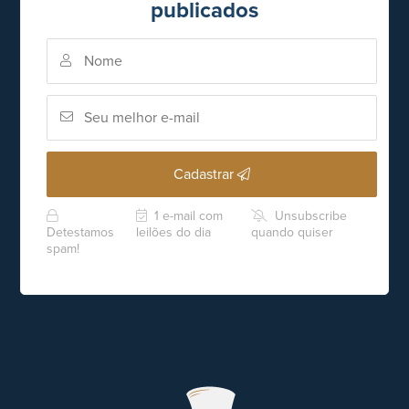
publicados
Cadastrar
1 e-mail com
Unsubscribe
Detestamos
leilões do dia
quando quiser
spam!