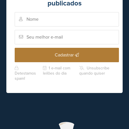
publicados
Cadastrar
1 e-mail com
Unsubscribe
Detestamos
leilões do dia
quando quiser
spam!