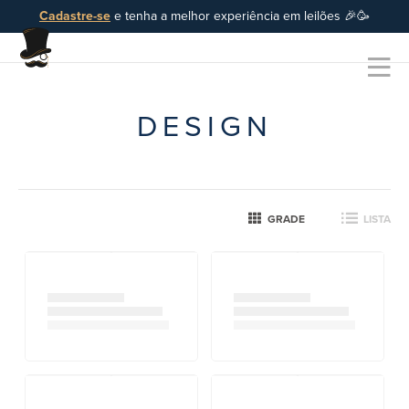
Cadastre-se
e tenha a melhor experiência em leilões 🎉🥳
DESIGN
GRADE
LISTA