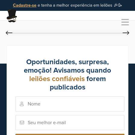
Cadastre-se
e tenha a melhor experiência em leilões 🎉🥳
Oportunidades, surpresa,
emoção! Avisamos quando
leilões confiáveis
forem
publicados