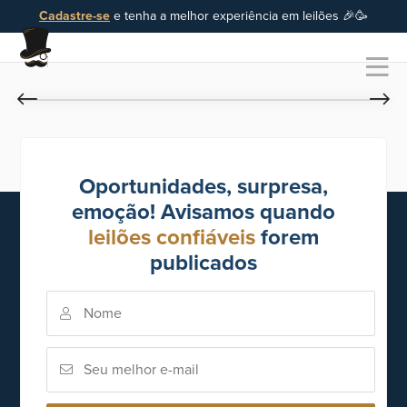
Cadastre-se
e tenha a melhor experiência em leilões 🎉🥳
Oportunidades, surpresa,
emoção! Avisamos quando
leilões confiáveis
forem
publicados