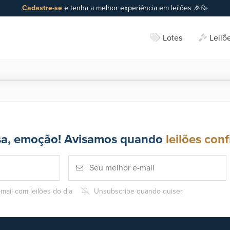
Cadastre-se
e tenha a melhor experiência em leilões 🎉🥳
Lotes
Leilõ
sa, emoção! Avisamos quando
leilões conf
mail com leilões do dia
Unsubscribe quando quiser