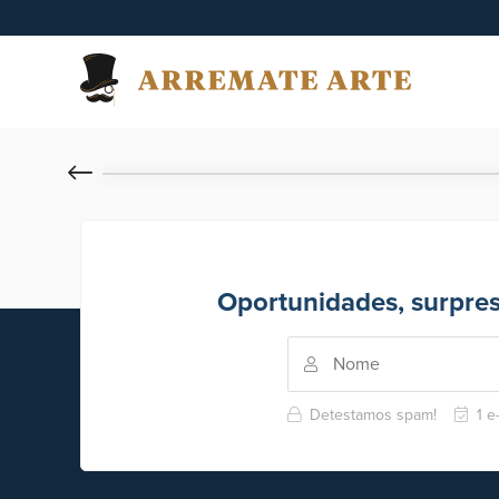
Oportunidades, surpre
Detestamos spam!
1 e-