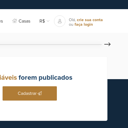
Olá,
crie sua conta
es
Casas
R$
ou
faça login
iáveis
forem publicados
Cadastrar