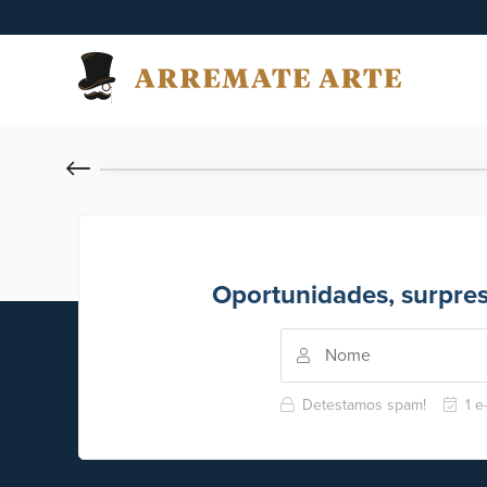
Oportunidades, surpre
Detestamos spam!
1 e-