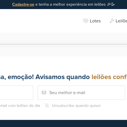
Cadastre-se
e tenha a melhor experiência em leilões 🎉🥳
Lotes
Leilõ
sa, emoção! Avisamos quando
leilões conf
mail com leilões do dia
Unsubscribe quando quiser