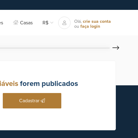
Olá,
crie sua conta
es
Casas
R$
ou
faça login
iáveis
forem publicados
Cadastrar