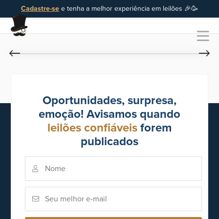
Cadastre-se
e tenha a melhor experiência em leilões 🎉🥳
Oportunidades, surpresa,
emoção! Avisamos quando
leilões confiáveis
forem
publicados