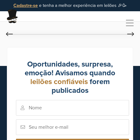
Cadastre-se
e tenha a melhor experiência em leilões 🎉🥳
Oportunidades, surpresa,
emoção! Avisamos quando
leilões confiáveis
forem
publicados