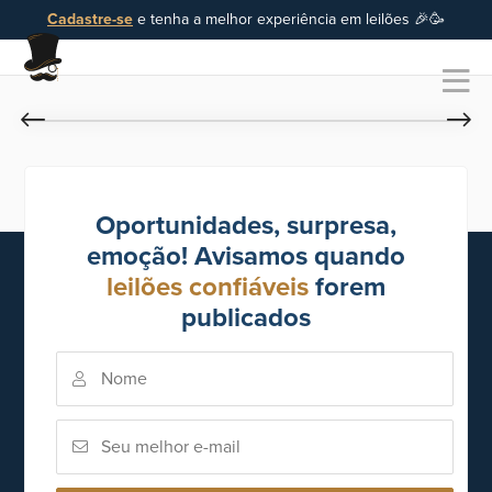
Cadastre-se
e tenha a melhor experiência em leilões 🎉🥳
Oportunidades, surpresa,
emoção! Avisamos quando
leilões confiáveis
forem
publicados