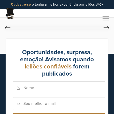
Cadastre-se
e tenha a melhor experiência em leilões 🎉🥳
Oportunidades, surpresa,
emoção! Avisamos quando
leilões confiáveis
forem
publicados