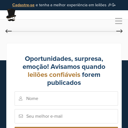
Cadastre-se
e tenha a melhor experiência em leilões 🎉🥳
Oportunidades, surpresa,
emoção! Avisamos quando
leilões confiáveis
forem
publicados