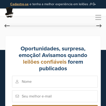
Cadastre-se
e tenha a melhor experiência em leilões 🎉🥳
Oportunidades, surpresa,
emoção! Avisamos quando
leilões confiáveis
forem
publicados