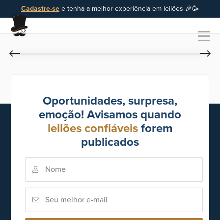
Cadastre-se
e tenha a melhor experiência em leilões 🎉🥳
Oportunidades, surpresa,
emoção! Avisamos quando
leilões confiáveis
forem
publicados