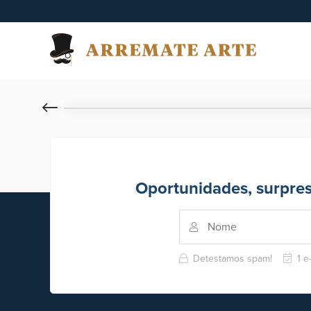
Oportunidades, surpre
Detestamos spam!
1 e-