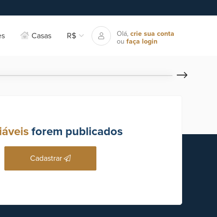
Olá,
crie sua conta
es
Casas
R$
ou
faça login
iáveis
forem publicados
Cadastrar