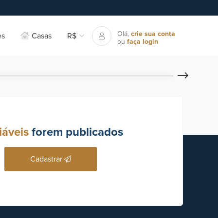
Olá,
crie sua conta
es
Casas
R$
ou
faça login
iáveis
forem publicados
Cadastrar