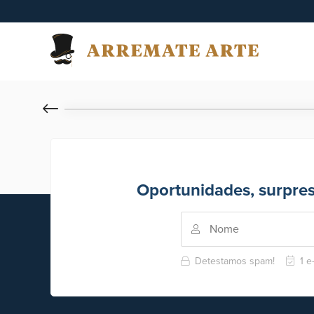
Oportunidades, surpre
Detestamos spam!
1 e-