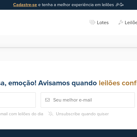
Cadastre-se
e tenha a melhor experiência em leilões 🎉🥳
Lotes
Leilõ
sa, emoção! Avisamos quando
leilões conf
mail com leilões do dia
Unsubscribe quando quiser