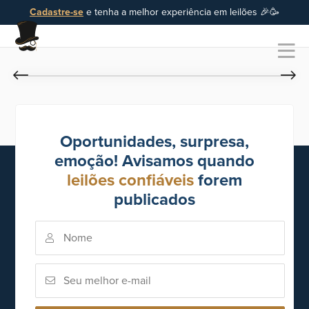
Cadastre-se
e tenha a melhor experiência em leilões 🎉🥳
Oportunidades, surpresa,
emoção! Avisamos quando
leilões confiáveis
forem
publicados