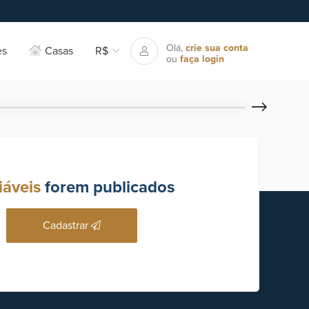
Olá,
crie sua conta
es
Casas
R$
ou
faça login
iáveis
forem publicados
Cadastrar