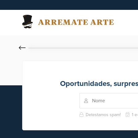
Oportunidades, surpre
Detestamos spam!
1 e-