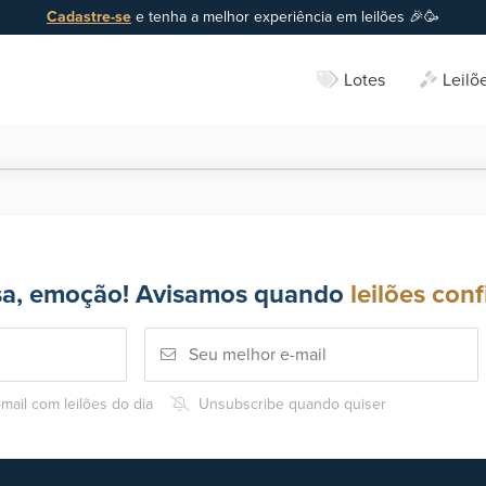
Cadastre-se
e tenha a melhor experiência em leilões 🎉🥳
Lotes
Leilõ
sa, emoção! Avisamos quando
leilões conf
mail com leilões do dia
Unsubscribe quando quiser