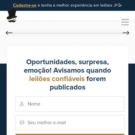
Cadastre-se
e tenha a melhor experiência em leilões 🎉🥳
Oportunidades, surpresa,
emoção! Avisamos quando
leilões confiáveis
forem
publicados