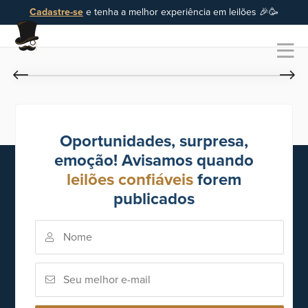
Cadastre-se
e tenha a melhor experiência em leilões 🎉🥳
Oportunidades, surpresa,
emoção! Avisamos quando
leilões confiáveis
forem
publicados