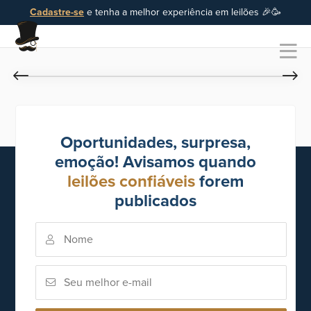
Cadastre-se
e tenha a melhor experiência em leilões 🎉🥳
Oportunidades, surpresa,
emoção! Avisamos quando
leilões confiáveis
forem
publicados