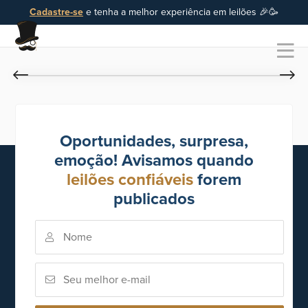
Cadastre-se
e tenha a melhor experiência em leilões 🎉🥳
Oportunidades, surpresa,
emoção! Avisamos quando
leilões confiáveis
forem
publicados