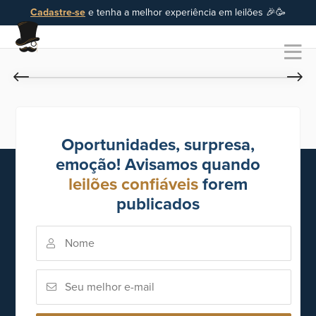
Cadastre-se
e tenha a melhor experiência em leilões 🎉🥳
Oportunidades, surpresa,
emoção! Avisamos quando
leilões confiáveis
forem
publicados