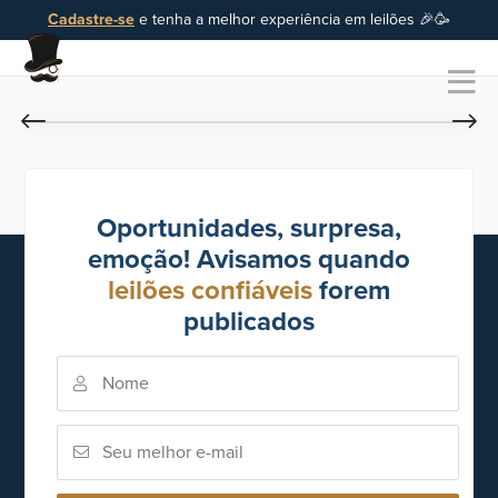
Cadastre-se
e tenha a melhor experiência em leilões 🎉🥳
Oportunidades, surpresa,
emoção! Avisamos quando
leilões confiáveis
forem
publicados