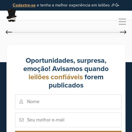
Cadastre-se
e tenha a melhor experiência em leilões 🎉🥳
Oportunidades, surpresa,
emoção! Avisamos quando
leilões confiáveis
forem
publicados