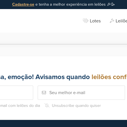
Cadastre-se
e tenha a melhor experiência em leilões 🎉🥳
Lotes
Leilõ
sa, emoção! Avisamos quando
leilões conf
mail com leilões do dia
Unsubscribe quando quiser