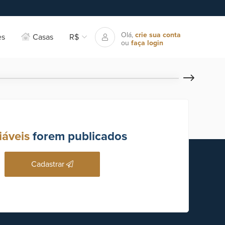
Olá,
crie sua conta
es
Casas
R$
ou
faça login
iáveis
forem publicados
Cadastrar