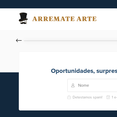
Oportunidades, surpre
Detestamos spam!
1 e-