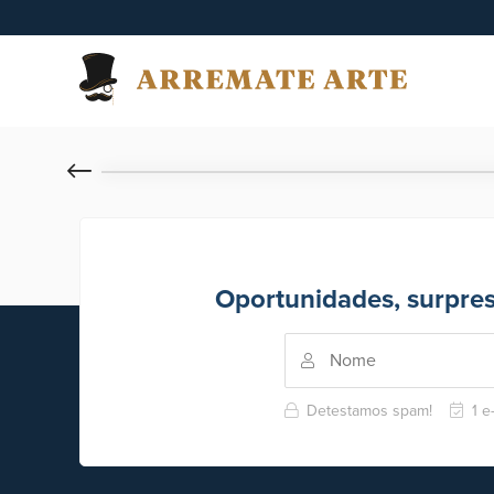
Oportunidades, surpre
Detestamos spam!
1 e-