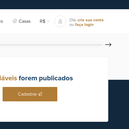
Olá,
crie sua conta
es
Casas
R$
ou
faça login
iáveis
forem publicados
Cadastrar