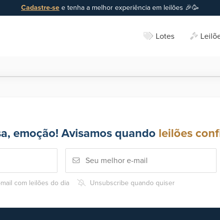
Cadastre-se
e tenha a melhor experiência em leilões 🎉🥳
Lotes
Leilõ
sa, emoção! Avisamos quando
leilões conf
mail com leilões do dia
Unsubscribe quando quiser