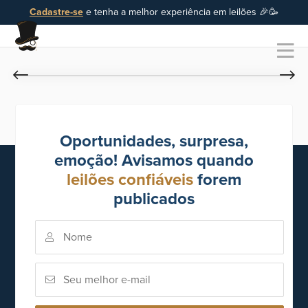
Cadastre-se
e tenha a melhor experiência em leilões 🎉🥳
Oportunidades, surpresa,
emoção! Avisamos quando
leilões confiáveis
forem
publicados