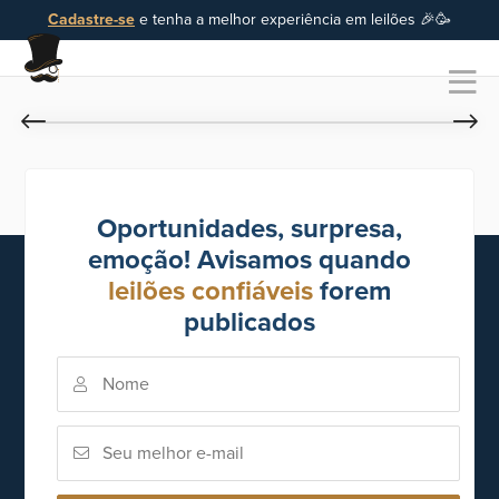
Cadastre-se
e tenha a melhor experiência em leilões 🎉🥳
Oportunidades, surpresa,
emoção! Avisamos quando
leilões confiáveis
forem
publicados