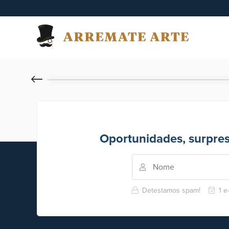
Oportunidades, surpre
Detestamos spam!
1 e-