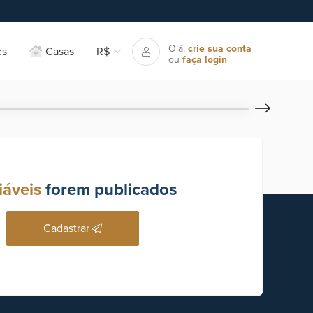
Olá,
crie sua conta
es
Casas
R$
ou
faça login
iáveis
forem publicados
Cadastrar