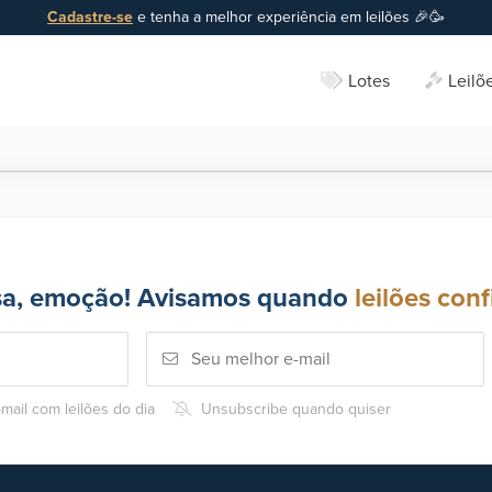
Cadastre-se
e tenha a melhor experiência em leilões 🎉🥳
Lotes
Leilõ
sa, emoção! Avisamos quando
leilões conf
mail com leilões do dia
Unsubscribe quando quiser