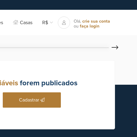
Olá,
crie sua conta
es
Casas
R$
ou
faça login
iáveis
forem publicados
Cadastrar