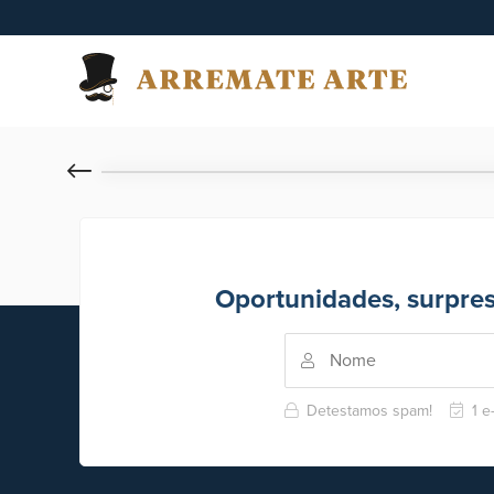
Oportunidades, surpre
Detestamos spam!
1 e-