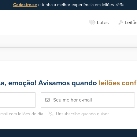
Cadastre-se
e tenha a melhor experiência em leilões 🎉🥳
Lotes
Leilõ
sa, emoção! Avisamos quando
leilões conf
mail com leilões do dia
Unsubscribe quando quiser