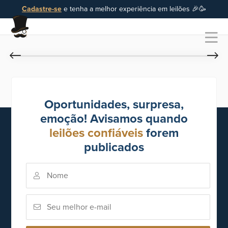
Cadastre-se
e tenha a melhor experiência em leilões 🎉🥳
Oportunidades, surpresa,
emoção! Avisamos quando
leilões confiáveis
forem
publicados