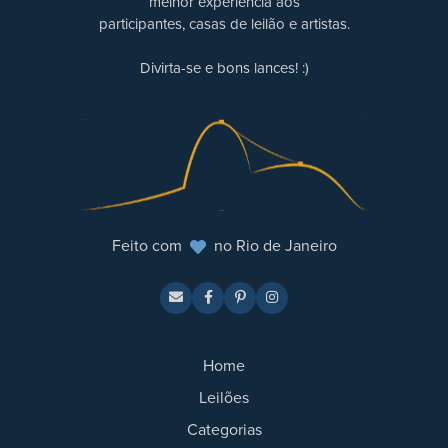
melhor experiência aos
participantes, casas de leilão e artistas.
Divirta-se e bons lances! :)
Feito com
no Rio de Janeiro
Home
Leilões
Categorias