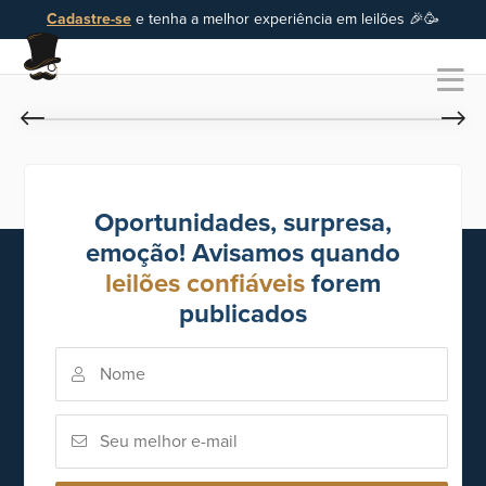
Cadastre-se
e tenha a melhor experiência em leilões 🎉🥳
Oportunidades, surpresa,
emoção! Avisamos quando
leilões confiáveis
forem
publicados