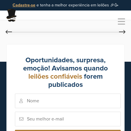
Cadastre-se
e tenha a melhor experiência em leilões 🎉🥳
Oportunidades, surpresa,
emoção! Avisamos quando
leilões confiáveis
forem
publicados