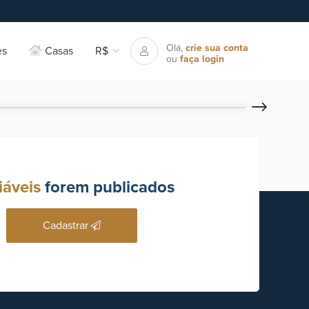
Olá,
crie sua conta
es
Casas
R$
ou
faça login
iáveis
forem publicados
Cadastrar