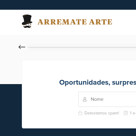
Oportunidades, surpre
Detestamos spam!
1 e-