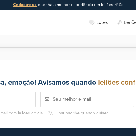
Cadastre-se
e tenha a melhor experiência em leilões 🎉🥳
Lotes
Leilõ
sa, emoção! Avisamos quando
leilões conf
mail com leilões do dia
Unsubscribe quando quiser