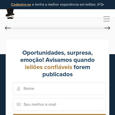
Cadastre-se
e tenha a melhor experiência em leilões 🎉🥳
Oportunidades, surpresa,
emoção! Avisamos quando
leilões confiáveis
forem
publicados