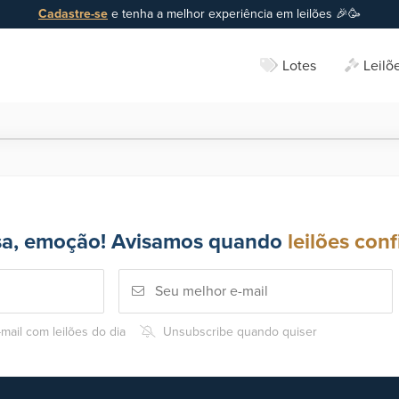
Cadastre-se
e tenha a melhor experiência em leilões 🎉🥳
Lotes
Leilõ
sa, emoção! Avisamos quando
leilões conf
mail com leilões do dia
Unsubscribe quando quiser