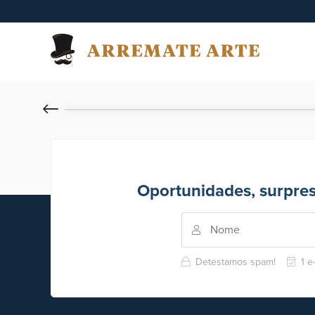
Oportunidades, surpre
Detestamos spam!
1 e-