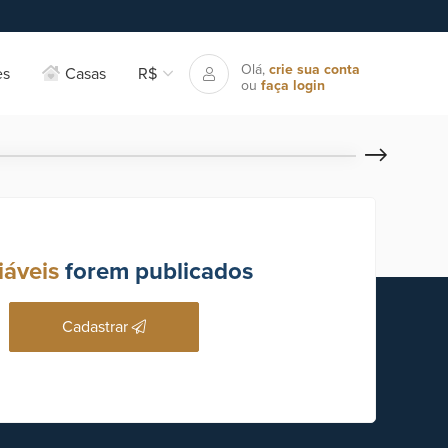
Olá,
crie sua conta
es
Casas
R$
ou
faça login
iáveis
forem publicados
Cadastrar