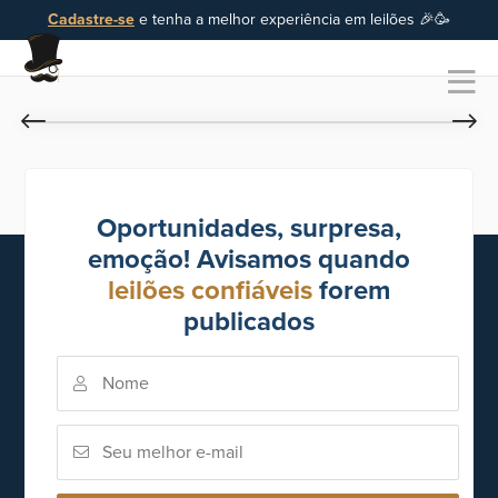
Cadastre-se
e tenha a melhor experiência em leilões 🎉🥳
Oportunidades, surpresa,
emoção! Avisamos quando
leilões confiáveis
forem
publicados