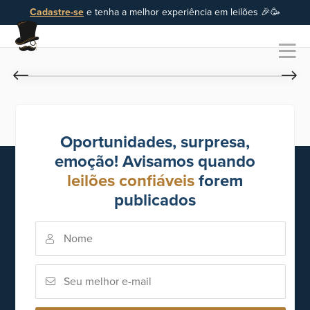
Cadastre-se
e tenha a melhor experiência em leilões 🎉🥳
Oportunidades, surpresa,
emoção! Avisamos quando
leilões confiáveis
forem
publicados