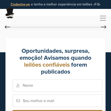
Cadastre-se
e tenha a melhor experiência em leilões 🎉🥳
Oportunidades, surpresa,
emoção! Avisamos quando
leilões confiáveis
forem
publicados