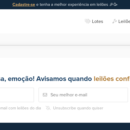
Cadastre-se
e tenha a melhor experiência em leilões 🎉🥳
Lotes
Leilõ
sa, emoção! Avisamos quando
leilões conf
mail com leilões do dia
Unsubscribe quando quiser