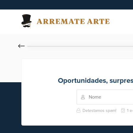
Oportunidades, surpre
Detestamos spam!
1 e-