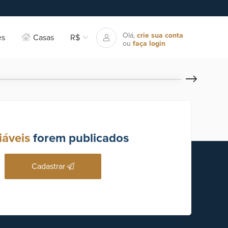
Olá,
crie sua conta
es
Casas
R$
ou
faça login
iáveis
forem publicados
Cadastrar