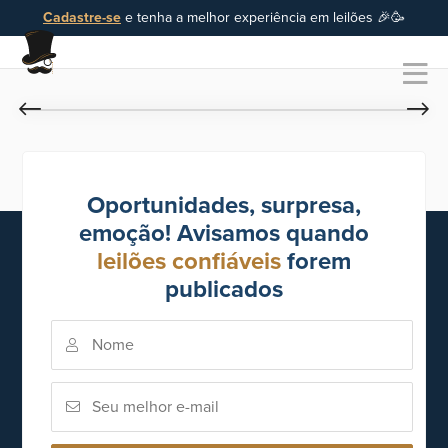
Cadastre-se
e tenha a melhor experiência em leilões 🎉🥳
Oportunidades, surpresa,
emoção! Avisamos quando
leilões confiáveis
forem
publicados