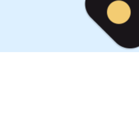
sa, emoção! Avisamos quando
leilões conf