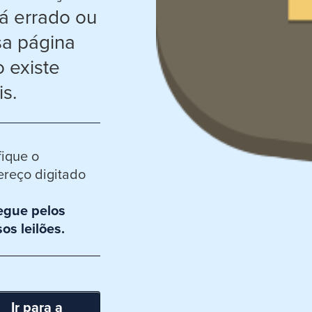
á errado ou
sa página
 existe
s.
fique o
reço digitado
egue pelos
os leilões.
Ir para a