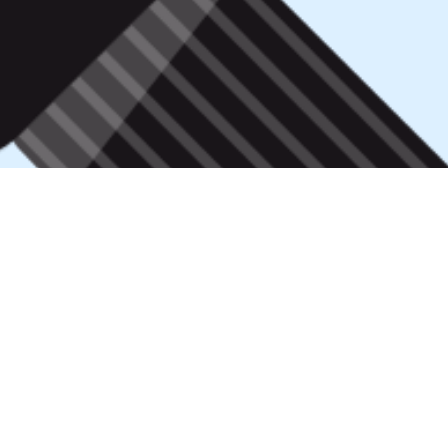
iáveis
forem publicados