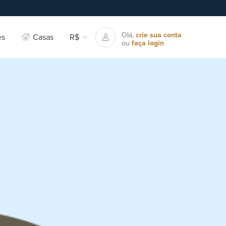
Olá,
crie sua conta
es
Casas
R$
ou
faça login