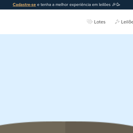
Cadastre-se
e tenha a melhor experiência em leilões 🎉🥳
Lotes
Leilõ