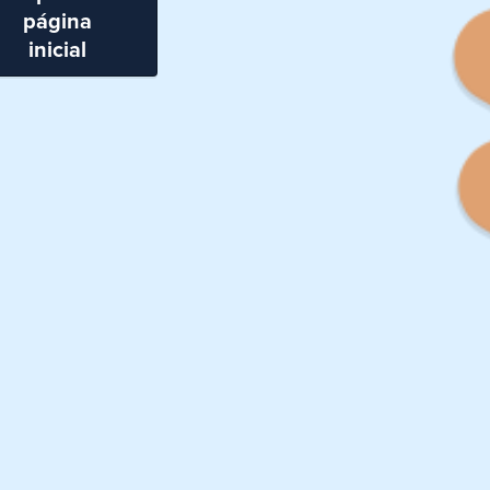
página
inicial