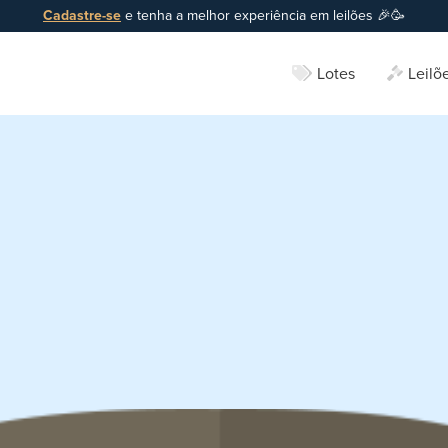
Cadastre-se
e tenha a melhor experiência em leilões 🎉🥳
Lotes
Leilõ