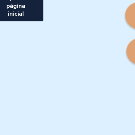
página
inicial