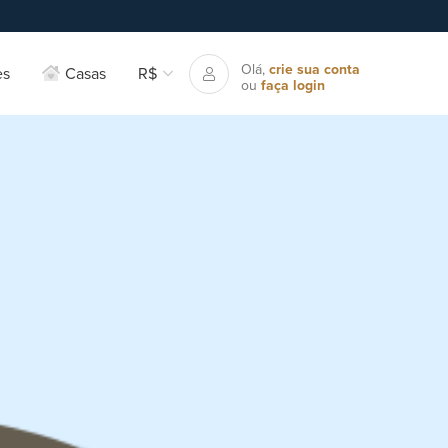
Olá,
crie sua conta
es
Casas
R$
ou
faça login