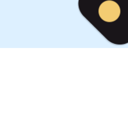
sa, emoção! Avisamos quando
leilões conf