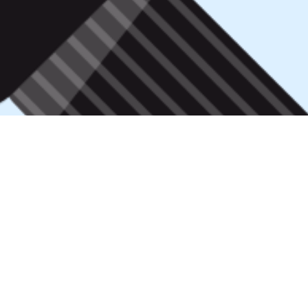
iáveis
forem publicados