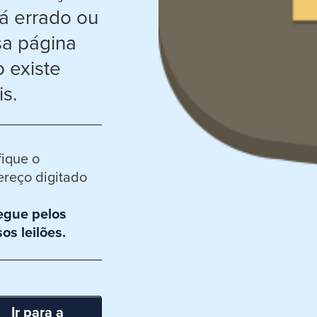
á errado ou
sa página
 existe
s.
fique o
reço digitado
egue pelos
os leilões.
Ir para a