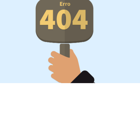
Oportunidades, surpresa,