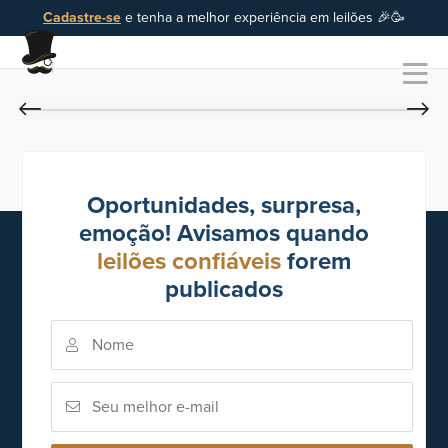
Cadastre-se
e tenha a melhor experiência em leilões 🎉🥳
Oportunidades, surpresa,
emoção! Avisamos quando
leilões confiáveis
forem
publicados