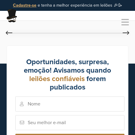
Cadastre-se
e tenha a melhor experiência em leilões 🎉🥳
Oportunidades, surpresa,
emoção! Avisamos quando
leilões confiáveis
forem
publicados