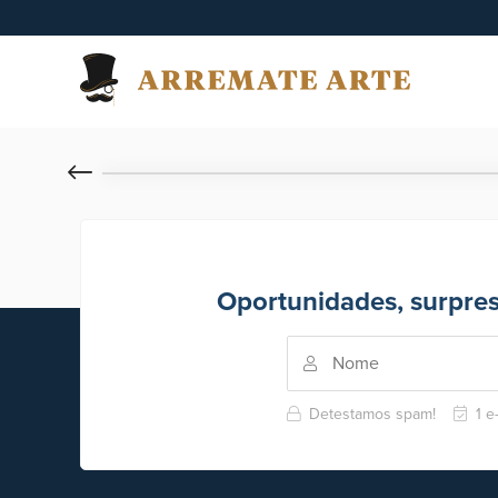
Oportunidades, surpre
Detestamos spam!
1 e-