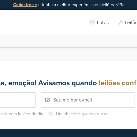
Cadastre-se
e tenha a melhor experiência em leilões 🎉🥳
Lotes
Leilõ
sa, emoção! Avisamos quando
leilões conf
mail com leilões do dia
Unsubscribe quando quiser