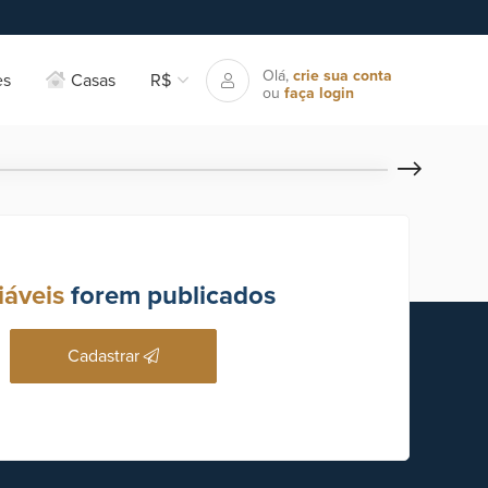
Olá,
crie sua conta
es
Casas
R$
ou
faça login
iáveis
forem publicados
Cadastrar