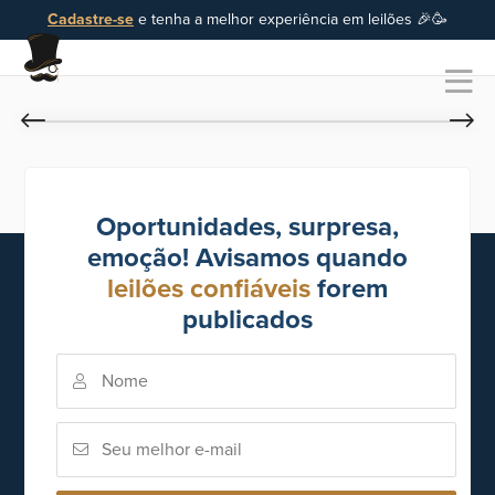
Cadastre-se
e tenha a melhor experiência em leilões 🎉🥳
Oportunidades, surpresa,
emoção! Avisamos quando
leilões confiáveis
forem
publicados